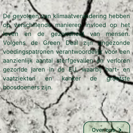
De gevolgen van klimaatverandering hebben
op verschillende manieren invloed op het
leven en de gezondheid van mensen.
Volgens de Green Deal zijn ongezonde
voedingspatronen verantwoordelijk voor een
aanzienlijk aantal sterfgevallen en verloren
gezonde jaren in de EU, waarbij hart- en
vaatziekten en kanker de grootste
boosdoeners zijn.
Over ons