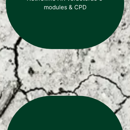
face kunnen worden gegeven.
modules & CPD
Meer
De NutriClime EduGame is een leuke en
interactieve tool die gebruik maakt van de